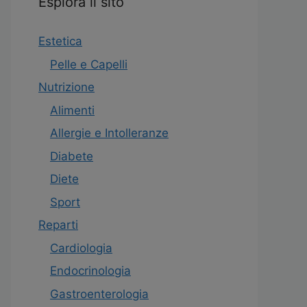
Esplora il sito
Estetica
Pelle e Capelli
Nutrizione
Alimenti
Allergie e Intolleranze
Diabete
Diete
Sport
Reparti
Cardiologia
Endocrinologia
Gastroenterologia