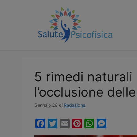
Vai
al
contenuto
5 rimedi naturali
l’occlusione delle
Gennaio 28
di
Redazione
F
T
E
Pi
W
M
a
w
m
nt
h
e