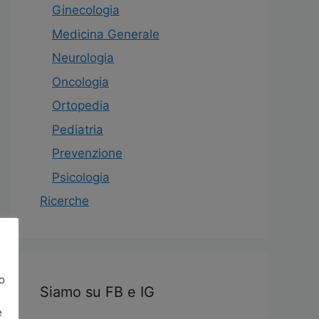
Ginecologia
Medicina Generale
Neurologia
Oncologia
Ortopedia
Pediatria
Prevenzione
Psicologia
Ricerche
o
Siamo su FB e IG
e