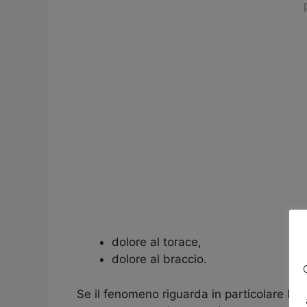
dolore al torace,
dolore al braccio.
Se il fenomeno riguarda in particolare le a