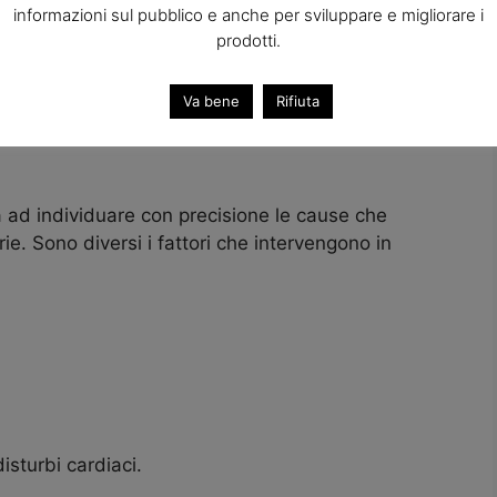
informazioni sul pubblico e anche per sviluppare e migliorare i
prodotti.
Va bene
Rifiuta
ra ad individuare con precisione le cause che
rie. Sono diversi i fattori che intervengono in
isturbi cardiaci.