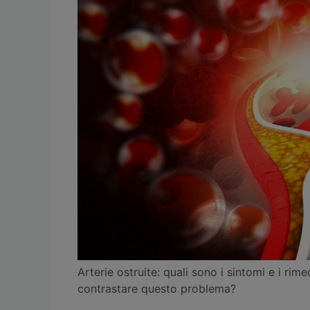
c
itt
ai
er
at
s
e
er
l
e
s
s
b
st
A
e
o
p
n
o
p
g
k
er
Arterie ostruite: quali sono i sintomi e i rime
contrastare questo problema?