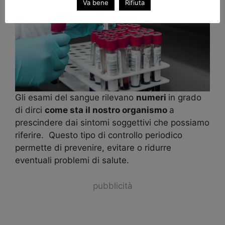
Va bene
Rifiuta
Gli esami del sangue rilevano
numeri
in grado
di dirci
come sta il nostro organismo
a
prescindere dai sintomi soggettivi che possiamo
riferire. Questo tipo di controllo periodico
permette di prevenire, evitare o ridurre
eventuali problemi di salute.
pubblicità