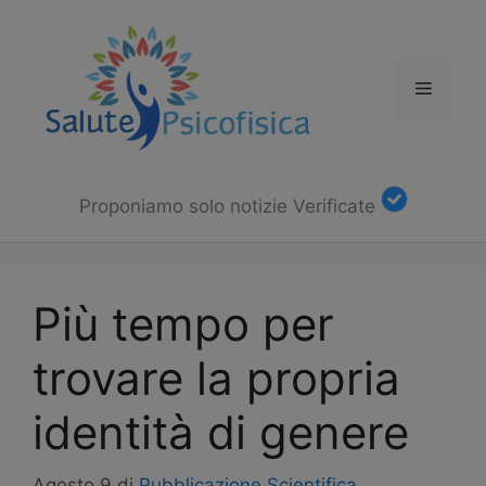
Vai
al
contenuto
Menu
Proponiamo solo notizie Verificate
Più tempo per
trovare la propria
identità di genere
Agosto 9
di
Pubblicazione Scientifica