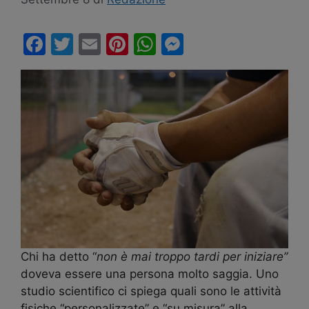
F
T
E
Pi
W
M
a
w
m
nt
h
e
c
itt
ai
er
at
s
e
er
l
e
s
s
b
st
A
e
o
p
n
o
p
g
k
er
Chi ha detto “
non è mai troppo tardi per iniziare”
doveva essere una persona molto saggia. Uno
studio scientifico ci spiega quali sono le attività
fisiche “personalizzate” e “su misura” alla