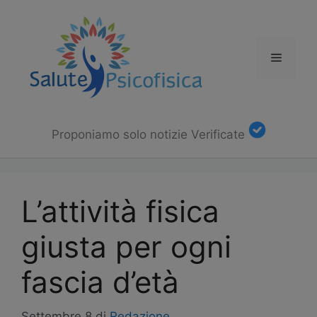
Vai
al
contenuto
Menu
Proponiamo solo notizie Verificate
L’attività fisica
giusta per ogni
fascia d’età
Settembre 8
di
Redazione