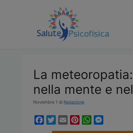
Vai
al
contenuto
La meteoropatia:
nella mente e ne
Novembre 1
di
Redazione
F
T
E
Pi
W
M
a
w
m
nt
h
e