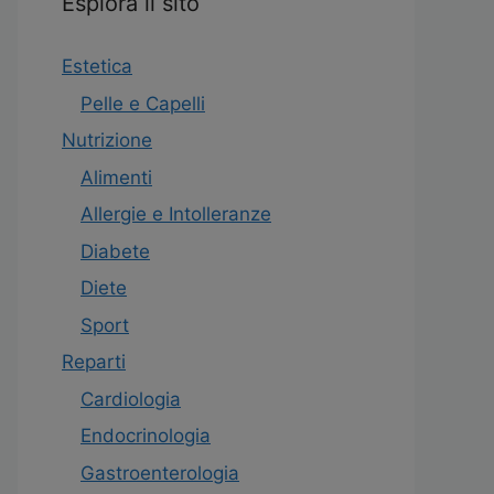
Esplora il sito
Estetica
Pelle e Capelli
Nutrizione
Alimenti
Allergie e Intolleranze
Diabete
Diete
Sport
Reparti
Cardiologia
Endocrinologia
Gastroenterologia