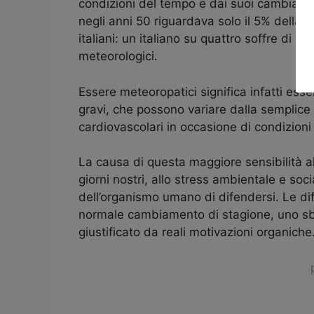
condizioni del tempo e dai suoi cambiamen
negli anni 50 riguardava solo il 5% della 
italiani: un italiano su quattro soffre di qu
meteorologici.
Essere meteoropatici significa infatti esse
gravi, che possono variare dalla semplice ir
cardiovascolari in occasione di condizion
La causa di questa maggiore sensibilità al
giorni nostri, allo stress ambientale e so
dell’organismo umano di difendersi. Le di
normale cambiamento di stagione, uno s
giustificato da reali motivazioni organiche