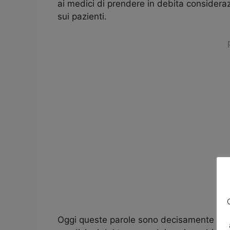
ai medici di prendere in debita consideraz
sui pazienti.
Oggi queste parole sono decisamente attuali