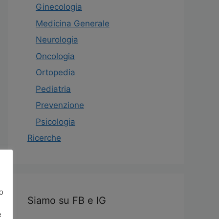
Ginecologia
Medicina Generale
Neurologia
Oncologia
Ortopedia
Pediatria
Prevenzione
Psicologia
Ricerche
o
Siamo su FB e IG
e