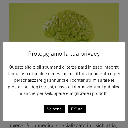
Proteggiamo la tua privacy
Questo sito o gli strumenti di terze parti in esso integrati
fanno uso di cookie necessari per il funzionamento e per
personalizzare gli annunci e i contenuti, misurare le
prestazioni degli stessi, ricavare informazioni sul pubblico
Partiamo subito definendo entrambi. Il
e anche per sviluppare e migliorare i prodotti.
neurologo è un medico specializzato in
neurologia, che si occupa delle patologie
Va bene
Rifiuta
collegate al Sistema Nervoso (come il morbo di
Parkinson o la Sclerosi Multipla). Lo psichiatra,
invece, è un medico specializzato in psichiatria,