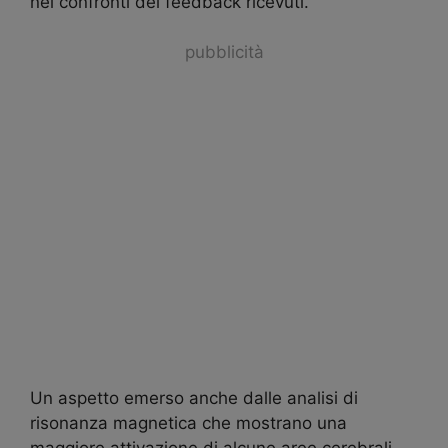
nei confronti dei feedback ricevuti.
pubblicità
Un aspetto emerso anche dalle analisi di
risonanza magnetica che mostrano una
maggiore attivazione di alcune aree cerebrali –