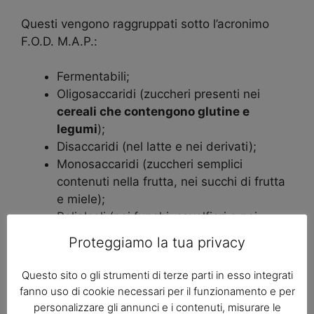
Questi vengono raggruppati sotto l’acronimo
F.O.D. M.A.P.:
Fermentabili;
Oligosaccaridi (zuccheri presenti nei
cereali che contengono glutine e
legumi
);
Disaccaridi (nel latte e nei derivati);
Monosaccaridi (zuccheri semplici
contenuti nella frutta, nei succhi di frutta
e miele);
Polialcoli (nei funghi, cavolfiori e nei
dolcificanti artificiali).
Proteggiamo la tua privacy
Tra gli alimenti da evitare ci sono
la caffeina, gli
Questo sito o gli strumenti di terze parti in esso integrati
alcolici e le bevande eccitanti
che tendono a
fanno uso di cookie necessari per il funzionamento e per
irritare la mucosa intestinale e intensificare
personalizzare gli annunci e i contenuti, misurare le