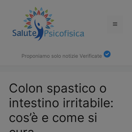
Vai
al
contenuto
Menu
Proponiamo solo notizie Verificate
Colon spastico o
intestino irritabile:
cos’è e come si