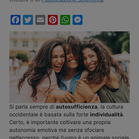
F
T
E
Pi
W
M
a
w
m
nt
h
e
c
itt
ai
er
at
s
e
er
l
e
s
s
b
st
A
e
o
p
n
o
p
g
k
er
Si parla sempre di
autosufficienza
, la cultura
occidentale è basata sulla forte
individualità
.
Certo, è importante coltivare una propria
autonomia emotiva ma senza sfociare
nell’eccesso, perché l’uomo è un animale sociale