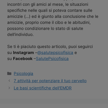
incontri con gli amici al mese, le situazioni
specifiche nelle quali si poteva contare sulle
amicizie (…) ed è giunto alla conclusione che le
amicizie, proprio come il cibo e le abitudini,
possono condizionare lo stato di salute
dell’individuo.
Se ti è piaciuto questo articolo, puoi seguirci
su
Instagram
–
@salutepsicofisica
e
su
Facebook
–
SalutePsicofisica
Categorie
Psicologia
Navigazione
7 attività per potenziare il tuo cervello
articolo
Le basi scientifiche dell’EMDR