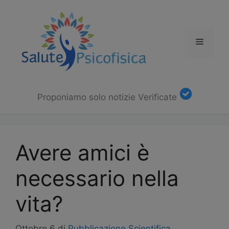
Vai
al
contenuto
Menu
Proponiamo solo notizie Verificate
Avere amici è
necessario nella
vita?
Ottobre 6
di
Pubblicazione Scientifica