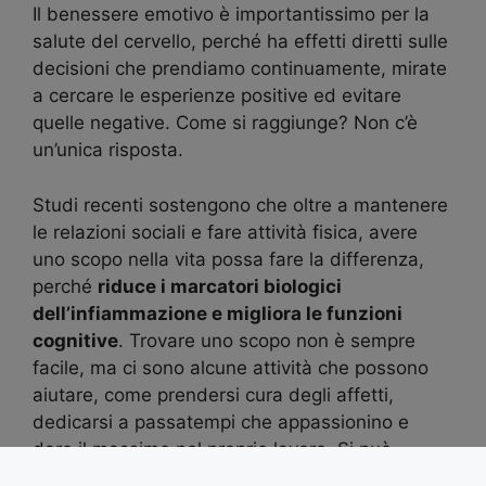
Il benessere emotivo è importantissimo per la
salute del cervello, perché ha effetti diretti sulle
decisioni che prendiamo continuamente, mirate
a cercare le esperienze positive ed evitare
quelle negative. Come si raggiunge? Non c’è
un’unica risposta.
Studi recenti sostengono che oltre a mantenere
le relazioni sociali e fare attività fisica, avere
uno scopo nella vita possa fare la differenza,
perché
riduce i marcatori biologici
dell’infiammazione e migliora le funzioni
cognitive
. Trovare uno scopo non è sempre
facile, ma ci sono alcune attività che possono
aiutare, come prendersi cura degli affetti,
dedicarsi a passatempi che appassionino e
dare il massimo nel proprio lavoro. Si può
iniziare da qui.