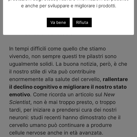
la regolazione emotiva, la capacità di
e anche per sviluppare e migliorare i prodotti.
essere consapevoli delle proprie
emozioni, positive o negative, e di
Va bene
Rifiuta
regolarle – cercando di perseguire un
senso di benessere.
In tempi difficili come quello che stiamo
vivendo, non sempre questi tre pilastri sono
ugualmente solidi. La buona notizia, però, è che
il nostro stile di vita può contribuire
enormemente alla salute del cervello,
rallentare
il declino cognitivo e migliorare il nostro stato
emotivo
. Come ricorda un articolo sul
New
Scientist
, non è mai troppo presto, o troppo
tardi, per iniziare a prendersi cura dei nostri
neuroni: studi recenti hanno dimostrato che il
cervello umano può continuare a produrre
cellule nervose anche in età avanzata.