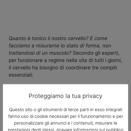
Quanto è tonico il nostro cervello? E come
facciamo a misurarne lo stato di forma, non
trattandosi di un muscolo?
Secondo gli esperti,
per funzionare a regime nella vita di tutti i giorni,
il cervello ha bisogno di coordinare tre compiti
essenziali:
le funzioni esecutive, ossia,
Proteggiamo la tua privacy
semplificando, le capacità di pensiero e
ragionamento;
Questo sito o gli strumenti di terze parti in esso integrati
la cognizione sociale, cioè l’attività
fanno uso di cookie necessari per il funzionamento e per
mentale attraverso la quale interagiamo
personalizzare gli annunci e i contenuti, misurare le
con gli altri;
prestazioni degli stessi, ricavare informazioni sul pubblico